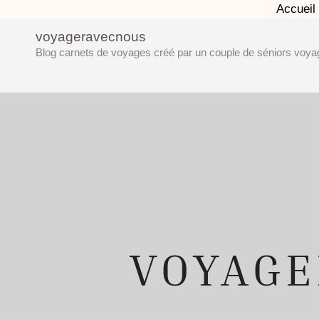
Aller
Accueil
au
voyageravecnous
contenu
Blog carnets de voyages créé par un couple de séniors voya
VOYAG