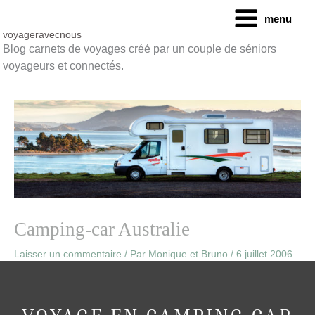
Aller
menu
au
contenu
voyageravecnous
Blog carnets de voyages créé par un couple de séniors
voyageurs et connectés.
Camping-car Australie
Laisser un commentaire
/ Par
Monique et Bruno
/
6 juillet 2006