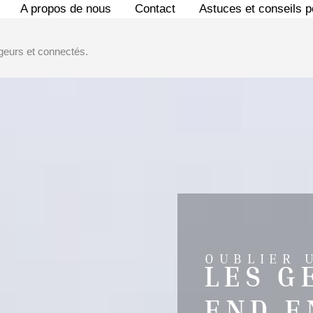
A propos de nous
Contact
Astuces et conseils 
geurs et connectés.
OUBLIER 
LES G
END E