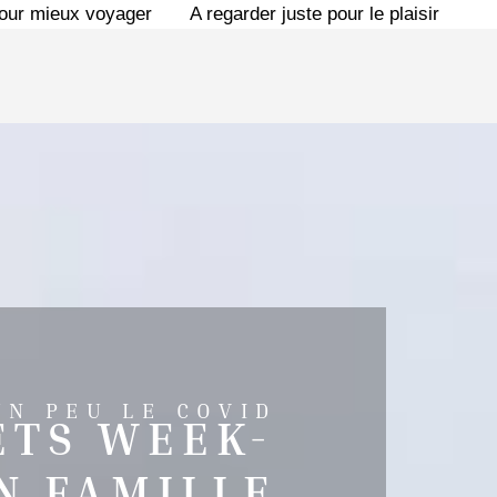
pour mieux voyager
A regarder juste pour le plaisir
UN PEU LE COVID
ETS WEEK-
N FAMILLE