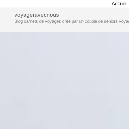
Aller
Accueil
au
voyageravecnous
contenu
Blog carnets de voyages créé par un couple de séniors voya
6 commentaires
/ Par
Monique et Bruno
/
10 mars 2021