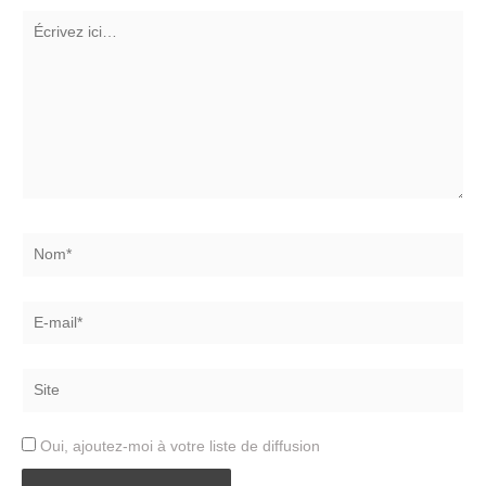
Écrivez
ici…
Nom*
E-
mail*
Site
Oui, ajoutez-moi à votre liste de diffusion