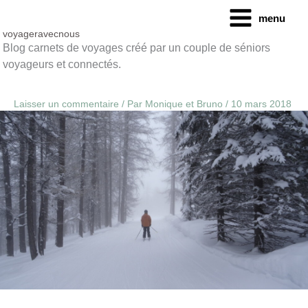
Aller
menu
au
contenu
voyageravecnous
Blog carnets de voyages créé par un couple de séniors
voyageurs et connectés.
Laisser un commentaire
/ Par
Monique et Bruno
/
10 mars 2018