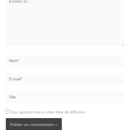
ici…
Nom*
E-
mail*
Site
Oui, ajoutez-moi à votre liste de diffusion