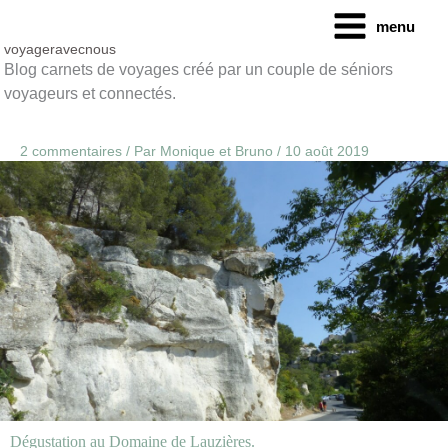
Aller
menu
au
contenu
voyageravecnous
Blog carnets de voyages créé par un couple de séniors
voyageurs et connectés.
2 commentaires
/ Par
Monique et Bruno
/
10 août 2019
Dégustation au Domaine de Lauzières.