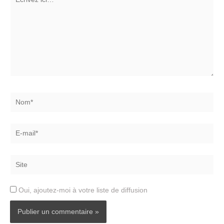
ici…
Nom*
E-
mail*
Site
Oui, ajoutez-moi à votre liste de diffusion