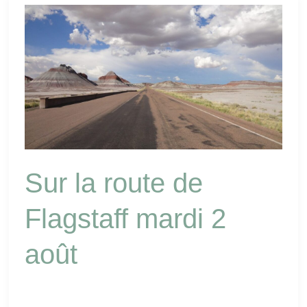
Sur
la
route
de
Flagstaff
mardi
2
août
Sur la route de
Flagstaff mardi 2
août