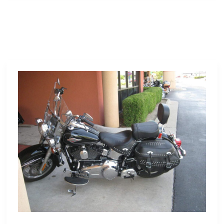
Oklahoma
City
étape
d’aujourd’hui
mercredi
27
juillet