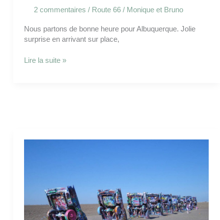
2 commentaires
/
Route 66
/
Monique et Bruno
Nous partons de bonne heure pour Albuquerque. Jolie
surprise en arrivant sur place,
Lire la suite »
Cadillac
Ranch
Tucumcari
étape
Vendredi
29
juillet