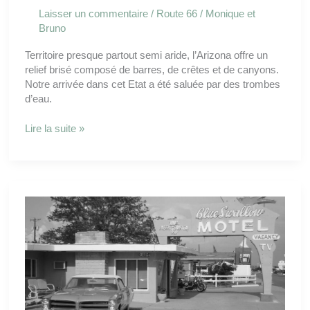
Laisser un commentaire
/
Route 66
/
Monique et
Bruno
Territoire presque partout semi aride, l’Arizona offre un
relief brisé composé de barres, de crêtes et de canyons.
Notre arrivée dans cet Etat a été saluée par des trombes
d’eau.
Lire la suite »
Santa
Fé
étape
samedi
30
juillet