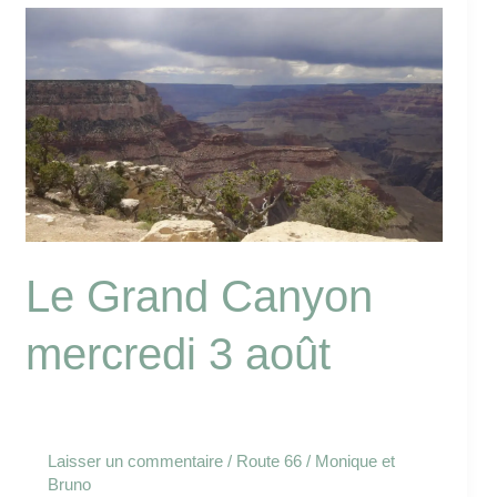
Le
Grand
Canyon
mercredi
3
août
Le Grand Canyon
mercredi 3 août
Laisser un commentaire
/
Route 66
/
Monique et
Bruno