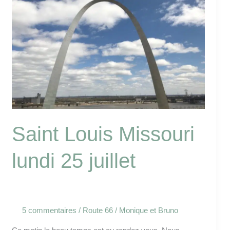
Saint
Louis
Missouri
lundi
25
juillet
Saint Louis Missouri
lundi 25 juillet
5 commentaires
/
Route 66
/
Monique et Bruno