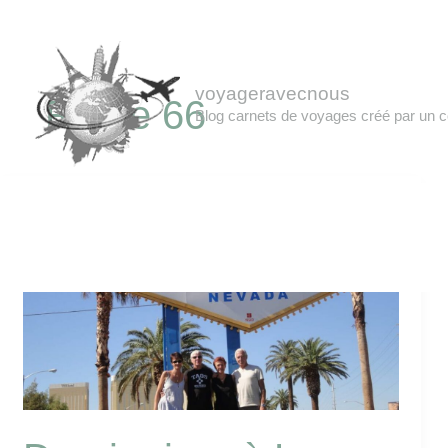
Aller
Accueil
au
contenu
voyageravecnous
Route 66
Blog carnets de voyages créé par un c
Dernier
jour
à
Las
Vegas
Samedi
6
août!!!