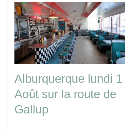
Alburquerque
lundi
1
Août
sur
la
route
de
Gallup
Alburquerque lundi 1
Août sur la route de
Gallup