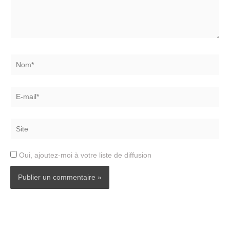
Nom*
E-
mail*
Site
Oui, ajoutez-moi à votre liste de diffusion