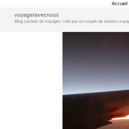
Aller
Accueil
au
voyageravecnous
contenu
Blog carnets de voyages créé par un couple de séniors voya