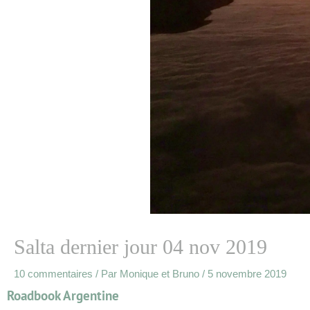
Salta dernier jour 04 nov 2019
10 commentaires
/ Par
Monique et Bruno
/
5 novembre 2019
Roadbook Argentine