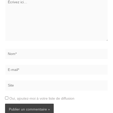
ici…
Nom*
E-
mail*
Site
Oui, ajoutez-moi à votre liste de diffusion