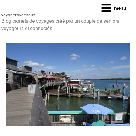
Aller
menu
au
contenu
voyageravecnous
Blog carnets de voyages créé par un couple de séniors
voyageurs et connectés.