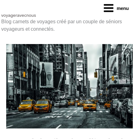
Aller
menu
au
contenu
voyageravecnous
Blog carnets de voyages créé par un couple de séniors
voyageurs et connectés.