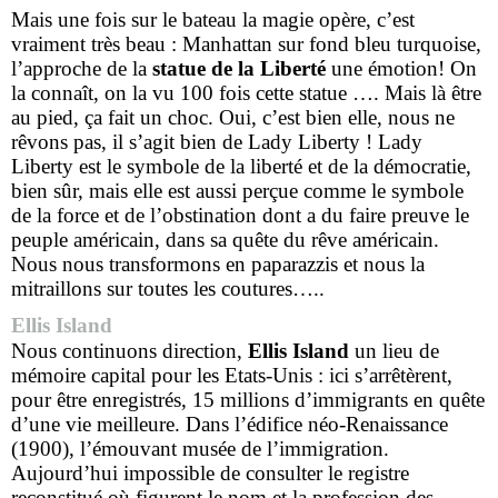
Mais une fois sur le bateau la magie opère, c’est
vraiment très beau : Manhattan sur fond bleu turquoise,
l’approche de la
statue de la Liberté
une émotion! On
la connaît, on la vu 100 fois cette statue …. Mais là être
au pied, ça fait un choc. Oui, c’est bien elle, nous ne
rêvons pas, il s’agit bien de Lady Liberty ! Lady
Liberty est le symbole de la liberté et de la démocratie,
bien sûr, mais elle est aussi perçue comme le symbole
de la force et de l’obstination dont a du faire preuve le
peuple américain, dans sa quête du rêve américain.
Nous nous transformons en paparazzis et nous la
mitraillons sur toutes les coutures…..
Ellis Island
Nous continuons direction,
Ellis Island
un lieu de
mémoire capital pour les Etats-Unis : ici s’arrêtèrent,
pour être enregistrés, 15 millions d’immigrants en quête
d’une vie meilleure. Dans l’édifice néo-Renaissance
(1900), l’émouvant musée de l’immigration.
Aujourd’hui impossible de consulter le registre
reconstitué où figurent le nom et la profession des