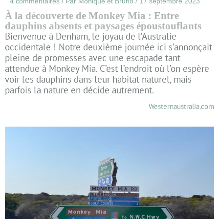
4 commentaires
/ Par
Monique et Bruno
/
17 septembre 2023
À la découverte de Monkey Mia : Entre
dauphins absents et paysages époustouflants
Bienvenue à Denham, le joyau de l’Australie
occidentale ! Notre deuxième journée ici s’annonçait
pleine de promesses avec une escapade tant
attendue à Monkey Mia. C’est l’endroit où l’on espère
voir les dauphins dans leur habitat naturel, mais
parfois la nature en décide autrement.
Westernaustralia.com