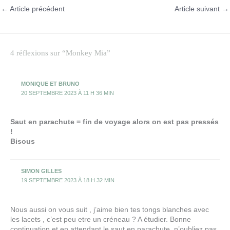
←
Article précédent
Article suivant
→
4 réflexions sur “Monkey Mia”
MONIQUE ET BRUNO
20 SEPTEMBRE 2023 À 11 H 36 MIN
Saut en parachute = fin de voyage alors on est pas pressés
!
Bisous
SIMON GILLES
19 SEPTEMBRE 2023 À 18 H 32 MIN
Nous aussi on vous suit , j’aime bien tes tongs blanches avec
les lacets , c’est peu etre un créneau ? A étudier. Bonne
continuation et en attendant le saut en parachute, n’oubliez pas