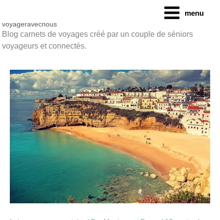
Aller
menu
au
contenu
voyageravecnous
Blog carnets de voyages créé par un couple de séniors
voyageurs et connectés.