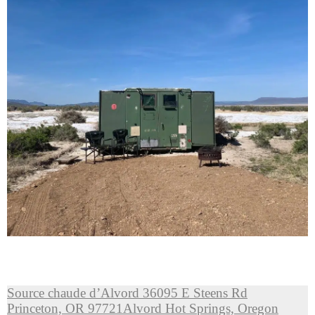
Source chaude d’Alvord 36095 E Steens Rd
Princeton, OR 97721Alvord Hot Springs, Oregon