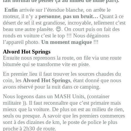
fait normal de penser ça au milieu de nulle part).
Enfin
arrivée sur l’étendue blanche, on arrête le
moteur, il n’y a
personne
,
pas un bruit…
Quant à ce
désert de sel il est grandiose, incroyable, tellement c’est
beau une autre planète.
😍
. On court puis on fait des
ronds en voiture c’est le top !!! Nous dégainons
l’appareil photo.
Un moment magique
!!!
Alvord Hot Springs
Ensuite nous reprenons la route, on file via une route
bitumée qui se transforme vite en piste.
En premier lieu il faut trouver les sources chaudes du
coin, les
Alvord Hot Springs
, étant donné que nous
avons réservé pour la nuit dans ce camping.
Nous logeons dans un MASH Units, (container
militaire )). Il faut reconnaître que c’est primaire mais
mieux que la voiture. De plus on est au milieu de rien,
seuls ou presque. A savoir que les premiers commerces
sont à des dizaines de km, le poste de police le plus
proche à 2h30 de route.