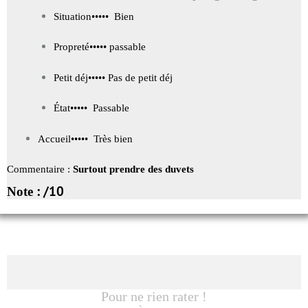
Situation
••••
• Bien
Propreté
•••
•• passable
Petit déj
••••• Pas de petit déj
État
••••
• Passable
Accueil
•••
•• Très bien
Commentaire :
Surtout prendre des duvets
: /10
Note
Pour ne rien rater !