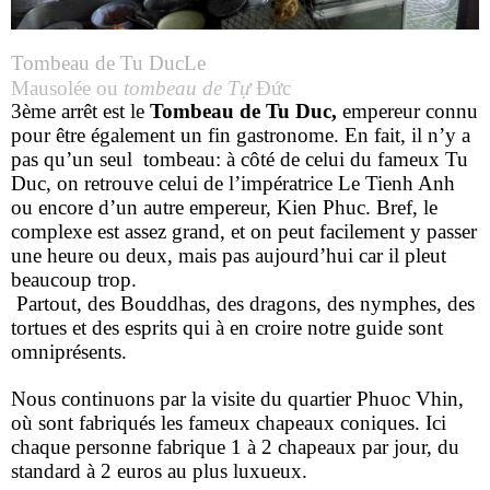
Tombeau de Tu DucLe
Mausolée ou
tombeau de Tự
Đức
3ème arrêt est le
Tombeau de Tu Duc,
empereur connu
pour être également un fin gastronome.
En fait, il n’y a
pas qu’un seul tombeau: à côté de celui du fameux Tu
Duc, on retrouve celui de l’impératrice Le Tienh Anh
ou encore d’un autre empereur, Kien Phuc. Bref, le
complexe est assez grand, et on peut facilement y passer
une heure ou deux, mais pas aujourd’hui car il pleut
beaucoup trop.
Partout, des Bouddhas, des dragons, des nymphes, des
tortues et des esprits qui à en croire notre guide sont
omniprésents.
Nous continuons par la visite du quartier Phuoc Vhin,
où sont fabriqués les fameux chapeaux coniques. Ici
chaque personne fabrique 1 à 2 chapeaux par jour, du
standard à 2 euros au plus luxueux.