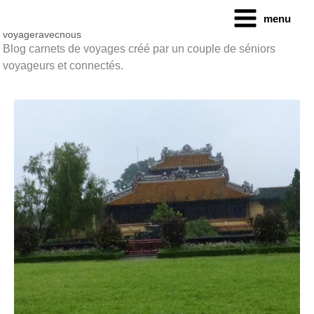
Aller
menu
au
contenu
voyageravecnous
Blog carnets de voyages créé par un couple de séniors
voyageurs et connectés.