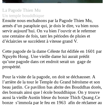
La Pagode Thien Mu
Un temple bouddhique
Ensuite nous enchaînons par la Pagode Thien Mu,
armés d’un parapluie qui, je dois le dire, va bien nous
servir aujourd’hui.
On va bien l’ouvrir et le refermer
une centaine de fois, tant les périodes de pluies et
d’éclaircies se succèdent à vitesse grand V.
Cette pagode de la dame Céleste fut édifiée en 1601 par
Nguyên Hong.
Une vieille dame lui aurait prédit
qu’une pagode dans cet endroit serait un gage de
prospérité.
Pour la visite de la pagode, on doit se déchausser.
A
l’arrière de la tour le Temple du Grand héroïsme et son
beau jardin. Ce pavillon bas abrite des Bouddhas dorés,
des bonsaïs ainsi que l école bouddhique. On y trouve
aussi la vieille Austin bleue du bonze Thich Quang.Ce
bonze s’immola par le feu en 1963 afin de réclamer au