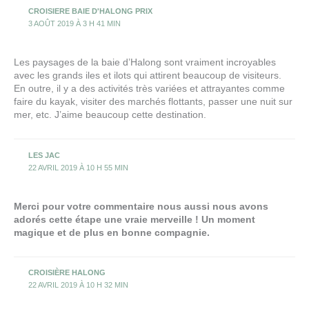
faire du kayak, visiter des marchés flottants, passer une nuit sur
mer, etc. J’aime beaucoup cette destination.
LES JAC
22 AVRIL 2019 À 10 H 55 MIN
Merci pour votre commentaire nous aussi nous avons
adorés cette étape une vraie merveille ! Un moment
magique et de plus en bonne compagnie.
CROISIÈRE HALONG
22 AVRIL 2019 À 10 H 32 MIN
Merci pour votre article !
La baie d’Halong est un patrimoine naturel mondial reconnu par
UNESSCO. Elle est comparé à « Une peinture gigantesque et
extrêmement vivante », un cadeau inestimable de la nature. Elle
possède un grande de belles îles avec un système de grottes
magnifiques. Des centaines d’îles rocheuses en formes