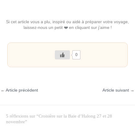
0
←
Article précédent
Article suivant
→
5 réflexions sur “Croisière sur la Baie d’Halong 27 et 28
novembre”
CROISIERE BAIE D'HALONG PRIX
3 AOÛT 2019 À 3 H 41 MIN
Les paysages de la baie d’Halong sont vraiment incroyables
avec les grands iles et ilots qui attirent beaucoup de visiteurs.
En outre, il y a des activités très variées et attrayantes comme