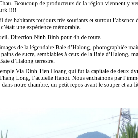
 Chau. Beaucoup de producteurs de la région viennent y ven
rk !!!!
 des habitants toujours très souriants et surtout l’absence 
t c’était une expérience mémorable.
ueil. Direction Ninh Binh pour 4h de route.
images de la légendaire Baie d’Halong, photographiée maint
pains de sucre, semblables à ceux de la Baie d’Halong, mais 
 Baie d’Halong terrestre.
le temple Via Dinh Tien Hoang qui fut la capitale de deux d
e Thang Long, l’actuelle Hanoi. Nous enchainons par l’im
 dans notre chambre, un petit repos avant le souper et au lit