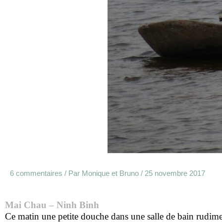
6 commentaires
/ Par
Monique et Bruno
/
25 novembre 2017
Mai Chau – Ninh Binh
Ce matin une petite douche dans une salle de bain rudime