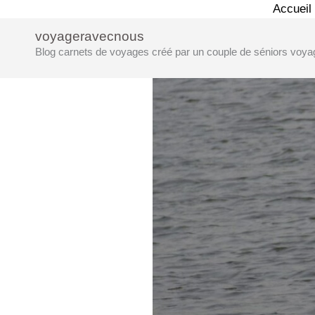
Aller
Accueil
au
voyageravecnous
contenu
Blog carnets de voyages créé par un couple de séniors voya