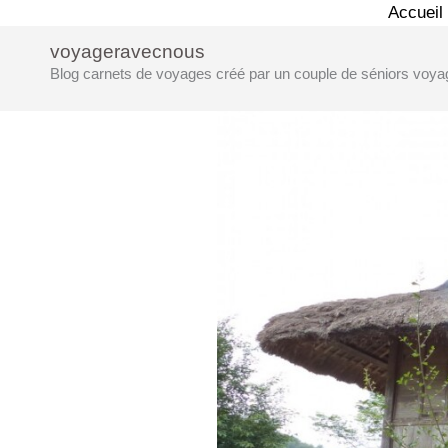
Aller
Accueil
au
voyageravecnous
contenu
Blog carnets de voyages créé par un couple de séniors voya