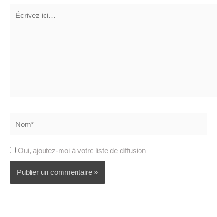
Écrivez
ici…
Nom*
Oui, ajoutez-moi à votre liste de diffusion