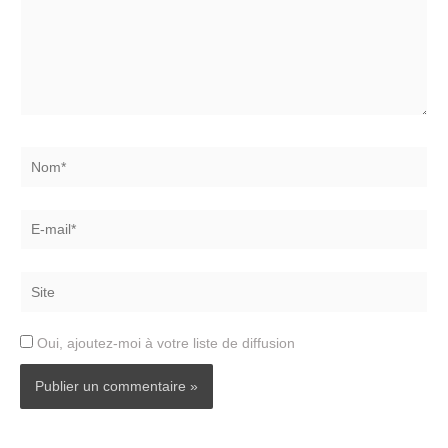
Nom*
E-
mail*
Site
Oui, ajoutez-moi à votre liste de diffusion