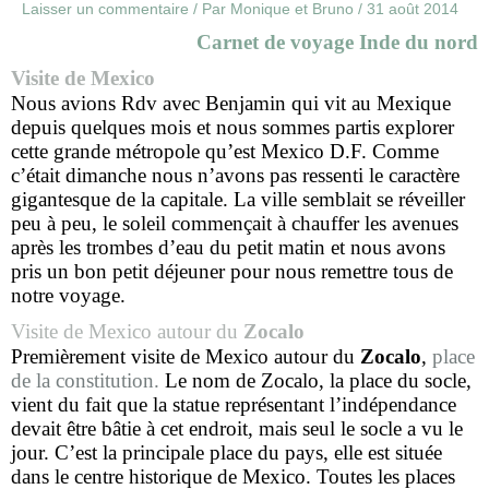
Laisser un commentaire
/ Par
Monique et Bruno
/
31 août 2014
Carnet de voyage Inde du nord
Visite de Mexico
Nous avions Rdv avec Benjamin qui vit au Mexique
depuis quelques mois et nous sommes partis explorer
cette grande métropole qu’est Mexico D.F. Comme
c’était dimanche nous n’avons pas ressenti le caractère
gigantesque de la capitale. La ville semblait se réveiller
peu à peu, le soleil commençait à chauffer les avenues
après les trombes d’eau du petit matin et nous avons
pris un bon petit déjeuner pour nous remettre tous de
notre voyage.
Visite de Mexico autour du
Zocalo
Premièrement visite de Mexico autour du
Zocalo
,
place
de la constitution.
Le nom de Zocalo, la place du socle,
vient du fait que la statue représentant l’indépendance
devait être bâtie à cet endroit, mais seul le socle a vu le
jour. C’est la principale place du pays, elle est située
dans le centre historique de Mexico. Toutes les places