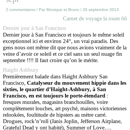
2 commentaires
/ Par
Monique et Bruno
/
26 septembre 2013
Carnet de voyage la route 66
Dernier jour à San Francisco
Dernier jour à San Francisco et toujours le même soleil
exceptionnel ici et environ 24°, un vrai paradis. Des
gens nous ont même dit que nous avions vraiment de la
veine d’avoir ce soleil et ce ciel sans un seul nuage fin
septembre !!!! Il faut croire qu’on le mérite.
Haight Ashbury
Premièrement balade dans Haight Ashbury San
Francisco,
Catalyseur du mouvement hippie dans les
sixties, le quartier d’Haight-Ashbury, à San
Francisco, en est toujours le porte-étendard
:
fresques murales, magasins branchouilles, voire
complètement louches, art psyché, maisons victoriennes
relookées, foultitude de hipsters au mètre carré.
Drogues, rock’n’roll (Janis Joplin, Jefferson Airplane,
Grateful Dead y ont habité), Summer of Love….