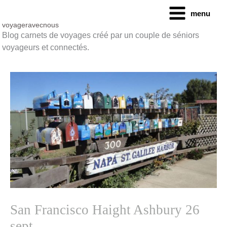
Aller
menu
au
contenu
voyageravecnous
Blog carnets de voyages créé par un couple de séniors
voyageurs et connectés.
San Francisco Haight Ashbury 26
sept