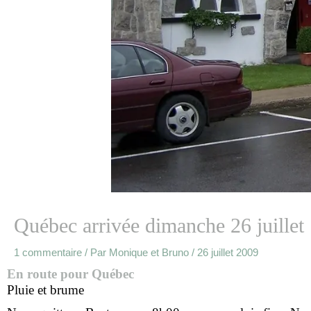
Québec arrivée dimanche 26 juillet
1 commentaire
/ Par
Monique et Bruno
/
26 juillet 2009
En route pour Québec
Pluie et brume