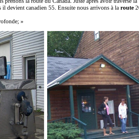
 prenons la route du Canada. Juste après avoir traversé l
s il devient canadien 55. Ensuite nous arrivons à la
route
20
rofonde; »