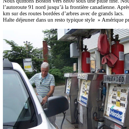
Nous quittons Boston vers 8h00 sous une pluie fine. Nous
l’autoroute 91 nord jusqu’à la frontière canadienne. Aprè
km sur des routes bordées d’arbres avec de grands lacs.
Halte déjeuner dans un resto typique style » Amérique p