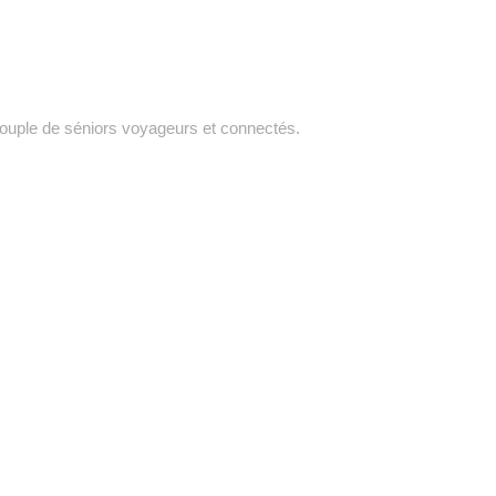
A propos de nous
Contact
Astuces et conseils 
ouple de séniors voyageurs et connectés.