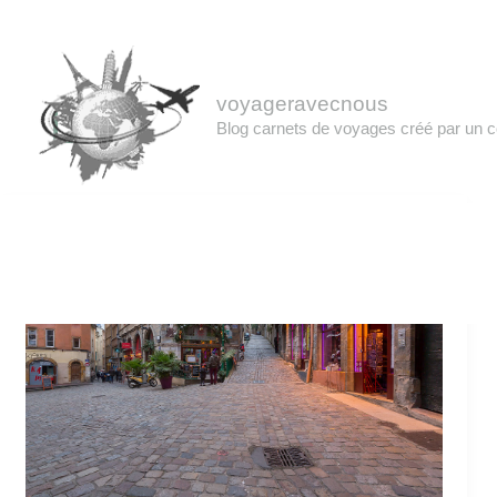
Aller
Accueil
au
contenu
voyageravecnous
Lyon
Blog carnets de voyages créé par un c
Les
traboules
du
vieux
Lyon
2019