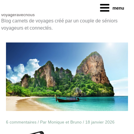
Aller
menu
au
contenu
voyageravecnous
Blog carnets de voyages créé par un couple de séniors
voyageurs et connectés.
6 commentaires
/ Par
Monique et Bruno
/
18 janvier 2026