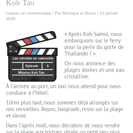
Koh Tao
Laisser un commentaire
/ Par
Monique et Bruno
/
13 janvier
2026
« Après Koh Samui, nous
embarquons sur le ferry
pour la perle du golfe de
Thaïlande ! »
On nous annonce des
plages dorées et une eau
cristalline.
À l’arrivée au port, un taxi nous attend pour nous
conduire à l’hôtel.
10mn plus tard, nous sommes déjà allongés sur
nos serviettes. Repos, baignade, resto sur la plage
et sieste.
Dans l’après midi, nous décidons de nous rendre
sur la plage aux tortues située un petit peu plus