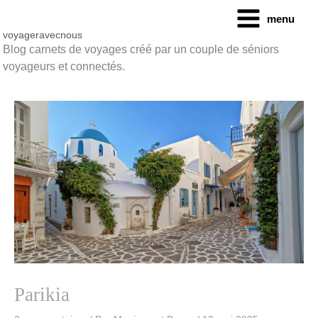
Aller
menu
au
contenu
voyageravecnous
Blog carnets de voyages créé par un couple de séniors
voyageurs et connectés.
Parikia