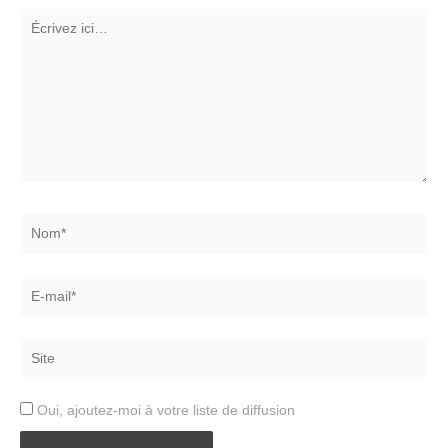
Écrivez
ici…
Nom*
E-
mail*
Site
Oui, ajoutez-moi à votre liste de diffusion