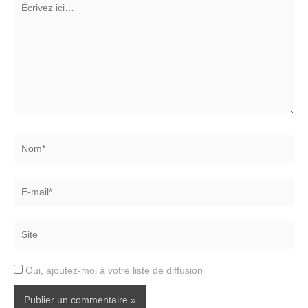
ici…
Nom*
E-
mail*
Site
Oui, ajoutez-moi à votre liste de diffusion