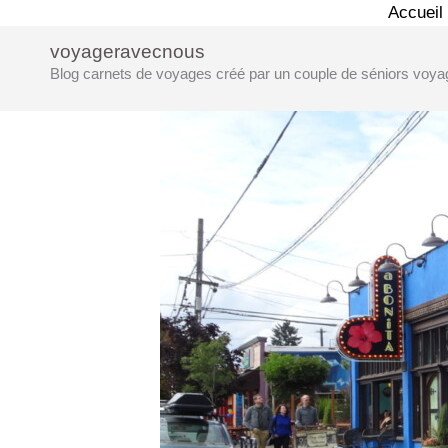
Aller
Accueil
au
voyageravecnous
contenu
Blog carnets de voyages créé par un couple de séniors voya