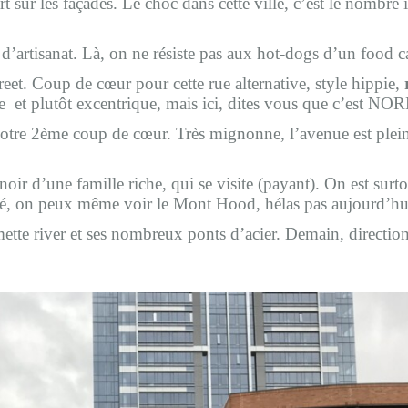
art sur les façades. Le choc dans cette ville, c’est le nomb
rtisanat. Là, on ne résiste pas aux hot-dogs d’un food ca
eet. Coup de cœur pour cette rue alternative, style hippie,
r
e
et plutôt excentrique, mais ici, dites vous que c’est N
otre 2ème
coup de cœur. Très mignonne, l’avenue est plein
anoir d’une famille riche, qui se visite (payant). On est sur
gagé, on peux même voir le Mont Hood, hélas pas aujourd’hu
ette river et ses nombreux ponts d’acier. Demain, direction l