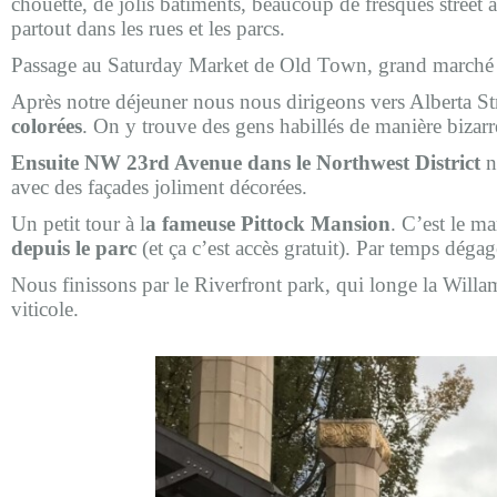
chouette, de jolis bâtiments, beaucoup de fresques street 
partout dans les rues et les parcs.
Passage au Saturday Market de Old Town, grand marché d’a
Après notre déjeuner nous nous dirigeons vers Alberta Str
colorées
. On y trouve des gens habillés de manière bizarr
Ensuite NW 23rd Avenue dans le Northwest District
n
avec des façades joliment décorées.
Un petit tour à l
a fameuse Pittock Mansion
. C’est le m
depuis le parc
(et ça c’est accès gratuit). Par temps dé
Nous finissons par le Riverfront park, qui longe la Willam
viticole.