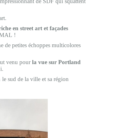
re impressionnant de SDF qui squattent
rt.
iche en street art et façades
ORMAL !
e de petites échoppes multicolores
tout venu pour
la vue sur Portland
i.
e sud de la ville et sa région