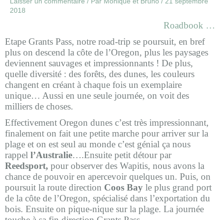
Laisser un commentaire
/ Par
Monique et Bruno
/
21 septembre
2018
Roadbook …
Etape Grants Pass, notre road-trip se poursuit, en bref
plus on descend la côte de l’Oregon, plus les paysages
deviennent sauvages et impressionnants ! De plus,
quelle diversité : des forêts, des dunes, les couleurs
changent en créant à chaque fois un exemplaire
unique…
Aussi en une seule journée, on voit des
milliers de choses.
Effectivement Oregon dunes c’est très impressionnant,
finalement on fait une petite marche pour arriver sur la
plage et on est seul au monde c’est génial ça nous
rappel
l’Australie
….Ensuite petit détour par
Reedsport,
pour observer des Wapitis, nous avons la
chance de pouvoir en apercevoir quelques un. Puis, on
poursuit la route direction
Coos Bay
le plus grand port
de la côte de l’Oregon, spécialisé dans l’exportation du
bois. Ensuite on pique-nique sur la plage. La journée
touche à sa fin direction Grants Pass.