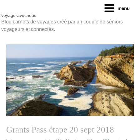
Aller
menu
au
contenu
voyageravecnous
Blog carnets de voyages créé par un couple de séniors
voyageurs et connectés.
Grants Pass étape 20 sept 2018