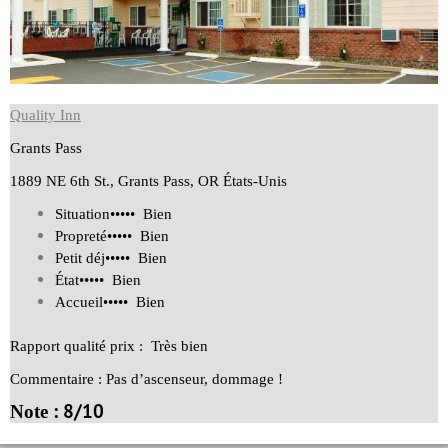
Quality Inn
Grants Pass
1889 NE 6th St., Grants Pass, OR États-Unis
Situation
••••
• Bien
Propreté
•••
•• Bien
Petit déj
••••• Bien
État
••••
• Bien
Accueil
•••
•• Bien
Rapport qualité prix : Très bien
Commentaire : Pas d’ascenseur, dommage !
: 8/10
Note