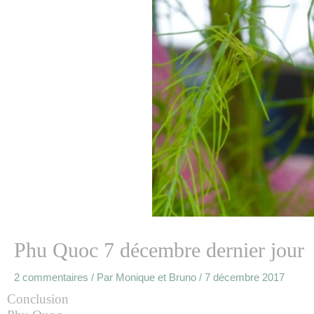
Phu Quoc 7 décembre dernier jour
2 commentaires
/ Par
Monique et Bruno
/
7 décembre 2017
Conclusion