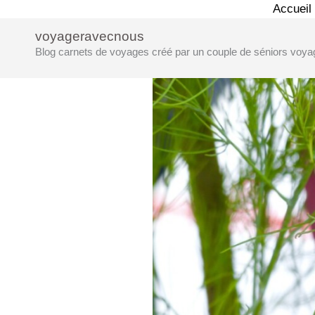
Aller
Accueil
au
voyageravecnous
contenu
Blog carnets de voyages créé par un couple de séniors voya