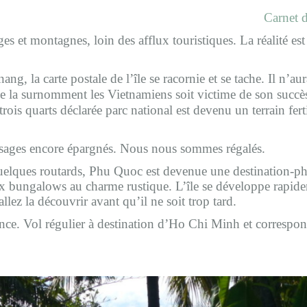
Carnet 
es et montagnes, loin des afflux touristiques. La réalité es
 la carte postale de l’île se racornie et se tache. Il n’aur
a surnomment les Vietnamiens soit victime de son succès e
s quarts déclarée parc national est devenu un terrain ferti
ysages encore épargnés. Nous nous sommes régalés.
 quelques routards, Phu Quoc est devenue une destination-ph
ux bungalows au charme rustique. L’île se développe rapidem
allez la découvrir avant qu’il ne soit trop tard.
rance. Vol régulier à destination d’Ho Chi Minh et correspon