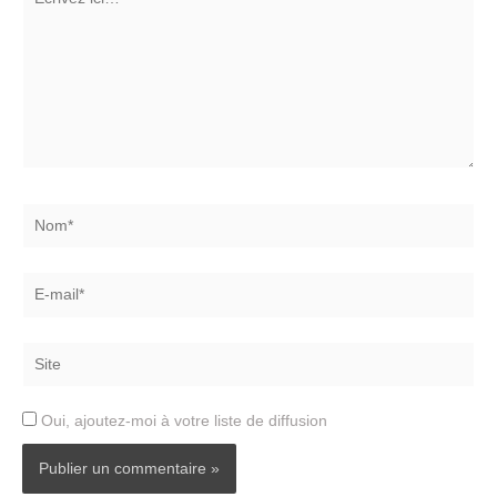
ici…
Nom*
E-
mail*
Site
Oui, ajoutez-moi à votre liste de diffusion