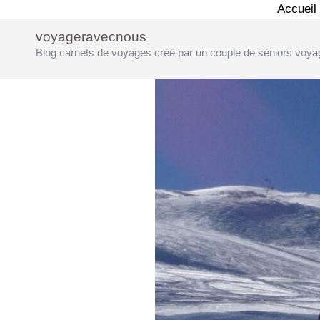
Aller
Accueil
au
voyageravecnous
contenu
Blog carnets de voyages créé par un couple de séniors voya