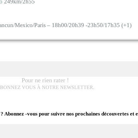
to
249km/2h55
ncun/Mexico/Paris – 18h00/20h39 -23h50/17h35 (+1)
Pour ne rien rater !
BONNEZ VOUS À NOTRE NEWSLETTER.
 ? Abonnez -vous pour suivre nos prochaines découvertes et 