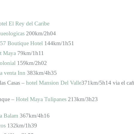
tel El Rey del Caribe
queologicas
200km/2h04
57 Boutique Hotel
144km/1h51
t Maya
79km/1h11
olonial
159km/2h02
a venta Inn
383km/4h35
 las Casas –
hotel Mansion Del Valle
371km/5h14 via el ca
enque –
Hotel Maya Tulipanes
213km/3h23
a Balam
367km/4h16
cos
132km/1h39