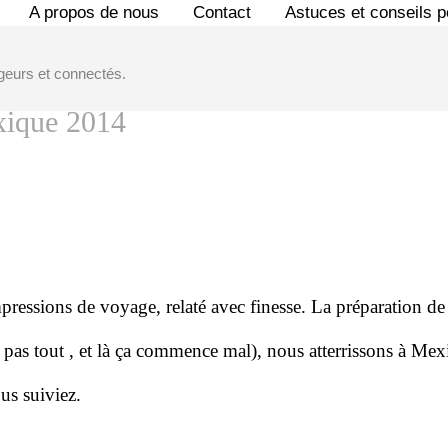
A propos de nous
Contact
Astuces et conseils 
geurs et connectés.
xique 2014
impressions de voyage, relaté avec finesse. La préparatio
as tout , et là ça commence mal), nous atterrissons à Mex
ous suiviez.