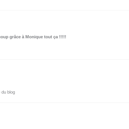
coup grâce à Monique tout ça !!!!!
 du blog