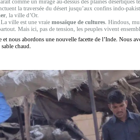
paraît comme un mirage au-dessus des plaines désertiques t
tuent la traversée du désert jusqu’aux confins indo-pakistan
mer
, la ville d’Or.
 La ville est une vraie
mosaïque de cultures
. Hindous, musu
artout. Mais ici, pas de tension, les peuples vivent ensembl
t nous abordons une nouvelle facette de l’Inde. Nous avon
 sable chaud.