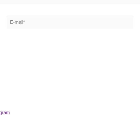
E-
mail*
agram