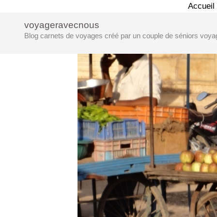
Aller
Accueil
au
voyageravecnous
contenu
Blog carnets de voyages créé par un couple de séniors voya