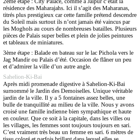
2ème étape : City Palace, comme à Jaipur c’était la
résidence des Maharajahs. Ici il s’agit des Maharanas,
titrés plus prestigieux car cette famille prétend descendre
du Soleil mais surtout ils n’ont jamais été vaincus par
les Moghols au cours de nombreuses batailles. Plusieurs
pièces de Palais super belles et plein de jolies peintures
et tableaux de miniatures.
3ème étape : Balade en bateau sur le lac Pichola vers le
Jag Mandir ou Palais d’été. Occasion de flâner un peu
et d’admirer la ville d’un autre angle.
Sahelion-Ki-Bai
Après midi promenade digestive à Sahelion-Ki-Bai
surnommé le Jardin des Demoiselles. Unique véritable
jardin de la ville. Il y a 5 fontaines assez belles, une
bulle de tranquillité au milieu de la ville. Nous y avons
croisé une famille indienne bien sympathique et haute
en couleur. Que ce soit à la capitale, dans les villes ou
les villages, les femmes sont toujours toujours en sari.
C’est vraiment très beau un femme en sari. 6 mètres de
tissu coloré et parfois brillant dans lequel elles se