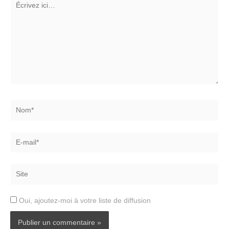
ici…
Nom*
E-
mail*
Site
Oui, ajoutez-moi à votre liste de diffusion