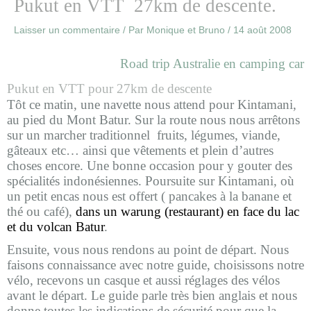
Pukut en VTT 27km de descente.
Laisser un commentaire
/ Par
Monique et Bruno
/
14 août 2008
Road trip Australie en camping car
Pukut en VTT pour 27km de descente
Tôt ce matin, une navette nous attend pour Kintamani,
au pied du Mont Batur. Sur la route nous nous arrêtons
sur un marcher traditionnel fruits, légumes, viande,
gâteaux etc… ainsi que vêtements et plein d’autres
choses encore. Une bonne occasion pour y gouter des
spécialités indonésiennes.
Poursuite sur Kintamani, où
un petit encas nous est offert ( pancakes à la banane et
thé ou café),
dans un warung (restaurant) en face du lac
et du volcan Batur
.
Ensuite, vous nous rendons au point de départ. Nous
faisons connaissance avec notre guide, choisissons notre
vélo, recevons un casque et aussi réglages des vélos
avant le départ. Le guide parle très bien anglais et nous
donne toutes les indications de sécurité pour que la