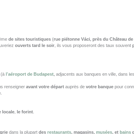
même
de sites touristiques
(
rue
piétonne
Váci, près du Château d
uveriez
ouverts tard le soir
, ils vous proposeront des taux souvent
(à
l’aéroport de Budapest
,
adjacents aux banques en ville, dans l
us renseigner
avant votre départ
auprès de
votre banque
pour conn
e
.
 locale
,
le forint
.
grie
dans la plupart
des
restaurants
, magasins,
musées
, et
bains
d