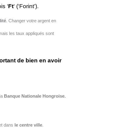
is ‘
Ft
‘ (‘Forint’).
ité
. Changer votre argent en
ais les taux appliqués sont
portant de bien en avoir
la
Banque Nationale Hongroise.
t dans
le centre ville
.