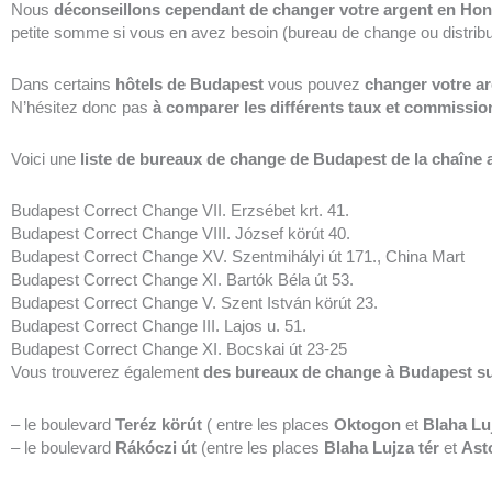
Nous
déconseillons cependant de changer votre argent en Hon
petite somme si vous en avez besoin (bureau de change ou distribu
Dans certains
hôtels
de Budapest
vous pouvez
changer votre a
N’hésitez donc pas
à comparer les différents taux et commissio
Voici une
liste de bureaux de change
de Budapest de la chaîne 
Budapest Correct Change VII. Erzsébet krt. 41.
Budapest Correct Change VIII. József körút 40.
Budapest Correct Change XV. Szentmihályi út 171., China Mart
Budapest Correct Change XI. Bartók Béla út 53.
Budapest Correct Change V. Szent István körút 23.
Budapest Correct Change III. Lajos u. 51.
Budapest Correct Change XI. Bocskai út 23-25
Vous trouverez également
des bureaux de change à Budapest su
– le boulevard
Teréz körút
( entre les places
Oktogon
et
Blaha Luj
– le boulevard
Rákóczi út
(entre les places
Blaha Lujza tér
et
Ast