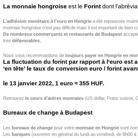
La
monnaie
hongroise
est le
Forint
dont l’abrévi
L’adhésion monétaire à l’euro
en Hongrie
a été repoussée mainte
monnaie hongroise n’est pas difficile mais il est important de bien co
De nombreux commerçants et restaurants de Budapest
accept
très
défavorables.
Nous vous recommandons de
toujours payer en Hongrie en monn
La fluctuation du forint par rapport à l‘euro est
‘en tête’ le taux de conversion euro / forint av
le 13 janvier 2022, 1 euro ≈ 355 HUF.
Retrouvez
le cours d’autres monnaies
(US dollar, Franc suisse,
Bureaux de change à Budapest
Les
bureaux de change
pour votre
monnaie en Hongrie
sont no
Les
banques
(ouvertes en général du lundi au vendredi, de 8h00 à 