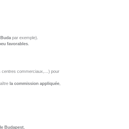
e Buda
par exemple).
peu favorables
.
es centres commerciaux,…) pour
aître
la commission appliquée
,
e Budapest.