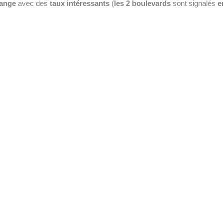
hange
avec des
taux intéressants
(
les 2 boulevards
sont signalés
e