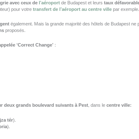
grie avec ceux de
l’aéroport
de Budapest et leurs
taux défavorabl
teur) pour votre
transfert de l’aéroport au centre ville
par exemple
rgent
également. Mais la grande majorité des hôtels de Budapest ne p
ns
proposés.
appelée ‘Correct Change’
:
r deux grands boulevard suivants à Pest
, dans le
centre ville:
za tér
).
oria
).