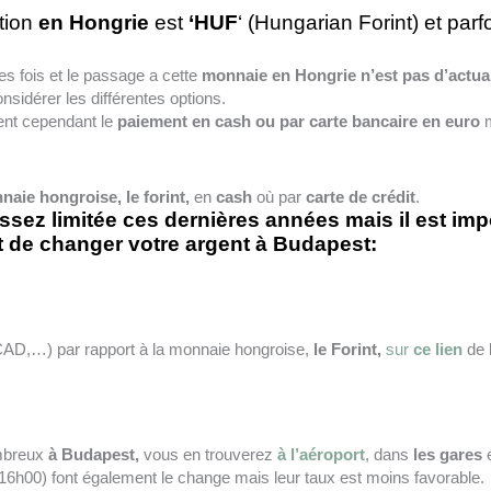
ation
en Hongrie
est
‘HUF
‘ (Hungarian Forint) et parfo
s fois et le passage a cette
monnaie en Hongrie n’est pas d’actual
nsidérer les différentes options.
ent cependant le
paiement en cash ou par carte bancaire en euro
m
aie hongroise, le forint,
en
cash
où par
carte de crédit
.
 assez limitée ces dernières années mais il est im
ant de changer votre argent à Budapest:
 CAD,…) par rapport à la monnaie hongroise,
le
Forint,
sur
ce lien
de 
mbreux
à Budapest,
vous en trouverez
à l’aéroport
, dans
les gares
e
16h00) font également le change mais leur taux est moins favorable.