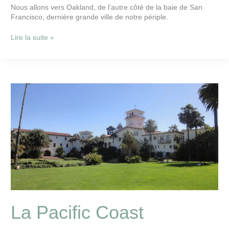
Nous allons vers Oakland, de l’autre côté de la baie de San
Francisco, dernière grande ville de notre périple.
Lire la suite »
La
Pacific
Coast
Highway
22
sept
La Pacific Coast