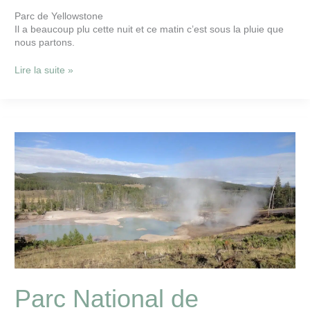
Parc de Yellowstone
Il a beaucoup plu cette nuit et ce matin c’est sous la pluie que
nous partons.
Lire la suite »
Parc
National
de
Yellowstone
13
sept
Parc National de