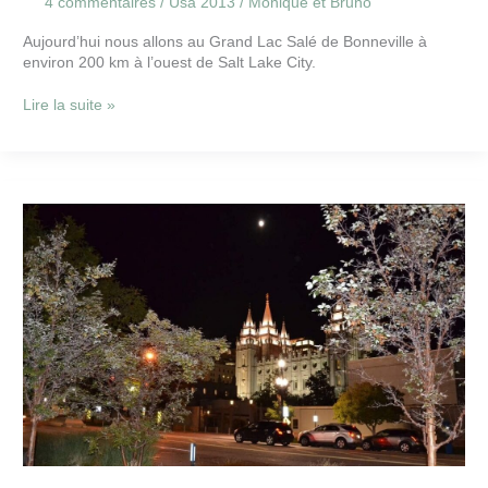
4 commentaires
/
Usa 2013
/
Monique et Bruno
Aujourd’hui nous allons au Grand Lac Salé de Bonneville à
environ 200 km à l’ouest de Salt Lake City.
Lire la suite »
Salt
Lake
City
16
sept