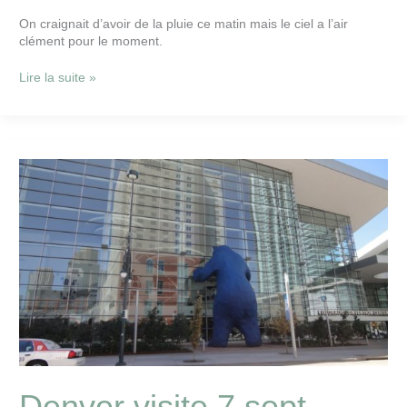
On craignait d’avoir de la pluie ce matin mais le ciel a l’air
clément pour le moment.
Lire la suite »
Denver
visite
7
sept
Denver visite 7 sept