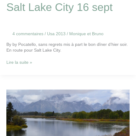
Salt Lake City 16 sept
4 commentaires
/
Usa 2013
/
Monique et Bruno
By by Pocatello, sans regrets mis à part le bon dîner d’hier soir.
En route pour Salt Lake City.
Lire la suite »
Grand
Teton
National
Park
15
sept