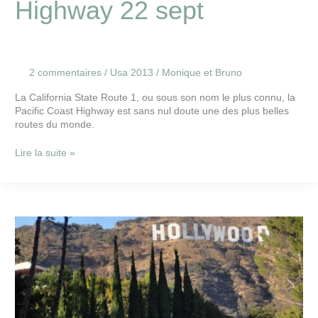
Highway 22 sept
2 commentaires
/
Usa 2013
/
Monique et Bruno
La California State Route 1, ou sous son nom le plus connu, la
Pacific Coast Highway est sans nul doute une des plus belles
routes du monde.
Lire la suite »
Visite
de
Los
Angeles
21
sept