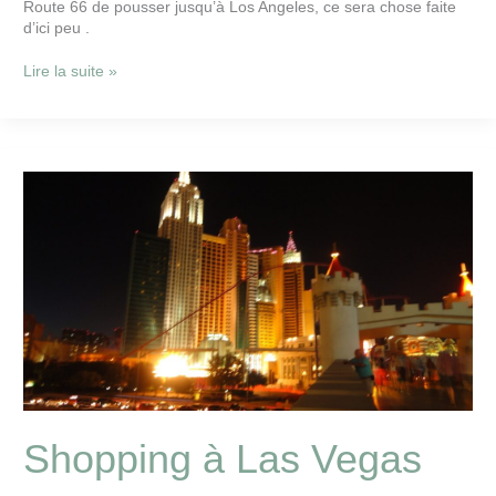
Route 66 de pousser jusqu’à Los Angeles, ce sera chose faite
d’ici peu .
Lire la suite »
Shopping
à
Las
Vegas
19
sept
Shopping à Las Vegas