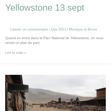
Yellowstone 13 sept
Laisser un commentaire
/
Usa 2013
/
Monique et Bruno
Quand on entre dans le Parc National de Yellowstone, on nous
remet un plan du parc
Lire la suite »
Cody
visite
12
sept