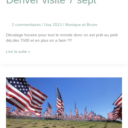
2 commentaires
/
Usa 2013
/
Monique et Bruno
Décalage horaire pour tout le monde donc on est prêt au petit
déj dès 7h00 et en plus on a faim !!!!
Lire la suite »
Départ
pour
le
Grand
Ouest
Américain
6
sept