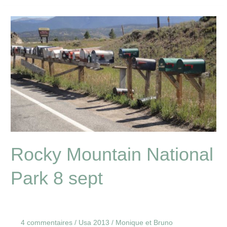
Rocky
Mountain
National
Park
8
sept
Rocky Mountain National
Park 8 sept
4 commentaires
/
Usa 2013
/
Monique et Bruno