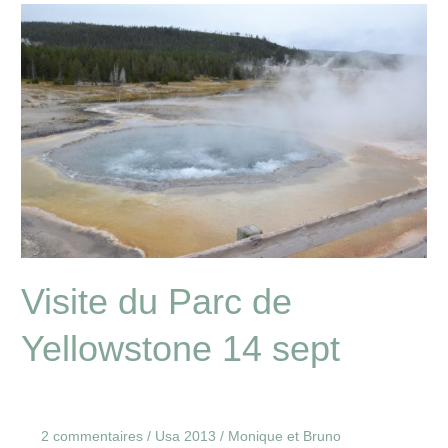
Visite
du
Parc
de
Yellowstone
14
sept
Visite du Parc de
Yellowstone 14 sept
2 commentaires
/
Usa 2013
/
Monique et Bruno