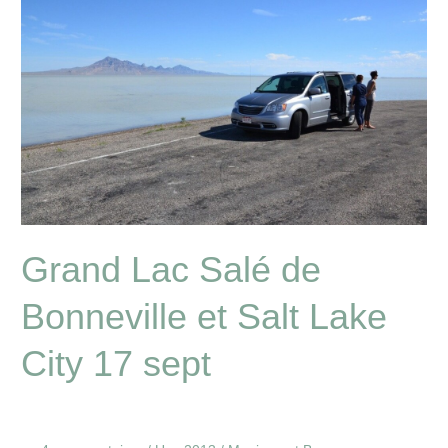
Salé
de
Bonneville
et
Salt
Lake
City
17
sept
Grand Lac Salé de
Bonneville et Salt Lake
City 17 sept