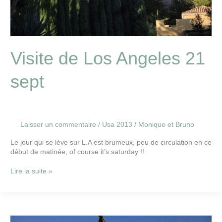
Visite de Los Angeles 21
sept
Laisser un commentaire
/
Usa 2013
/
Monique et Bruno
Le jour qui se lève sur L.A est brumeux, peu de circulation en ce
début de matinée, of course it’s saturday !!
Lire la suite »
Sur