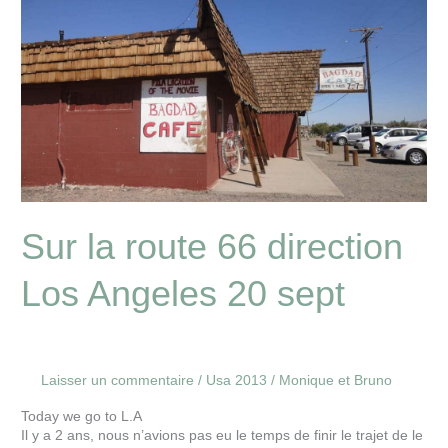
la
route
66
direction
Los
Angeles
20
sept
Sur la route 66 direction
Los Angeles 20 sept
Laisser un commentaire
/
Usa 2013
/
Monique et Bruno
Today we go to L.A
Il y a 2 ans, nous n’avions pas eu le temps de finir le trajet de le